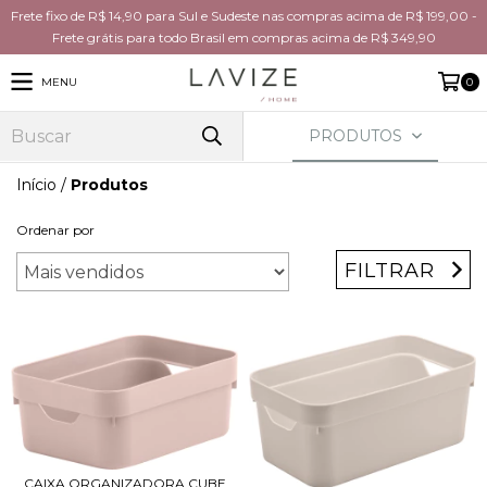
Frete fixo de R$ 14,90 para Sul e Sudeste nas compras acima de R$ 199,00 -
Frete grátis para todo Brasil em compras acima de R$ 349,90
MENU
0
PRODUTOS
Início
/
Produtos
Ordenar por
FILTRAR
CAIXA ORGANIZADORA CUBE