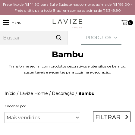
Frete fixo de R$ 14,90 para Sul e Sudeste nas compras acima de R$ 199,00 -
Frete grátis para todo Brasil em compras acima de R$ 349,90
MENU
0
PRODUTOS
Bambu
Transforme seu lar com produtos decorativos e utensílios de bambu,
sustentáveis e elegantes para cozinha e decoração.
Início
/
Lavize Home
/
Decoração
/
Bambu
Ordenar por
FILTRAR