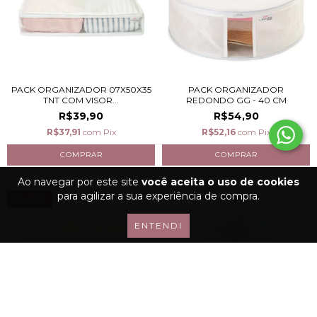
PACK ORGANIZADOR 07X50X35
PACK ORGANIZADOR
TNT COM VISOR...
REDONDO GG - 40 CM
R$39,90
R$54,90
R$37,91
com
Pix
R$52,16
com
Pix
Ao navegar por este site
você aceita o uso de cookies
para agilizar a sua experiência de compra.
10
%
OFF
ENTENDI