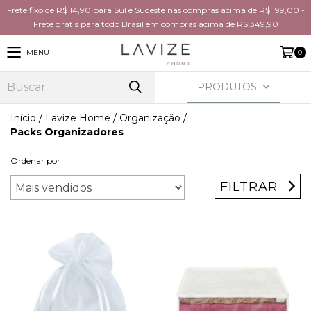
Frete fixo de R$ 14,90 para Sul e Sudeste nas compras acima de R$ 199,00 -
Frete grátis para todo Brasil em compras acima de R$ 349,90
MENU
0
PRODUTOS
Início
/
Lavize Home
/
Organização
/
Packs Organizadores
Ordenar por
FILTRAR