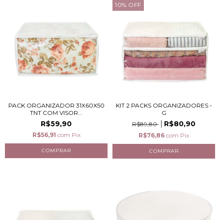
10
%
OFF
PACK ORGANIZADOR 31X60X50
KIT 2 PACKS ORGANIZADORES -
TNT COM VISOR...
G
R$59,90
R$80,90
R$89,80
R$56,91
com
Pix
R$76,86
com
Pix