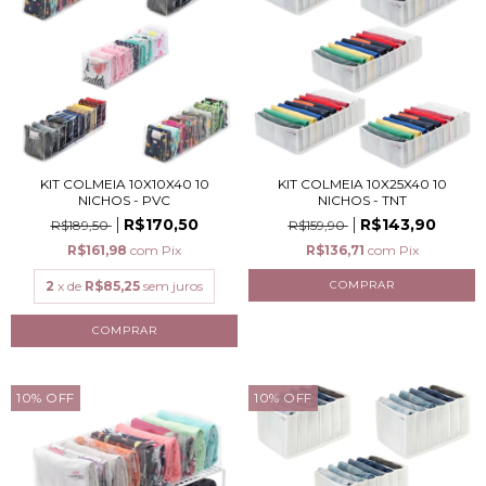
KIT COLMEIA 10X10X40 10
KIT COLMEIA 10X25X40 10
NICHOS - PVC
NICHOS - TNT
R$170,50
R$143,90
R$189,50
R$159,90
R$161,98
com
Pix
R$136,71
com
Pix
2
x de
R$85,25
sem juros
10
%
OFF
10
%
OFF