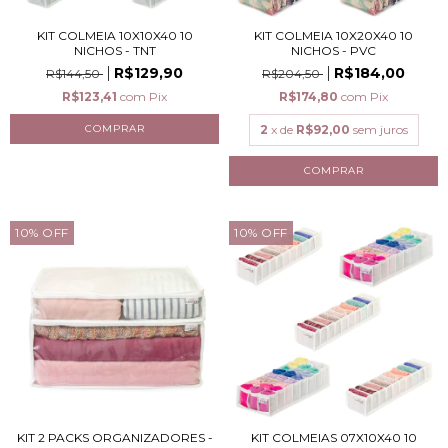
KIT COLMEIA 10X10X40 10
KIT COLMEIA 10X20X40 10
NICHOS - TNT
NICHOS - PVC
R$129,90
R$184,00
R$144,50
R$204,50
R$123,41
com
Pix
R$174,80
com
Pix
2
x de
R$92,00
sem juros
10
%
OFF
10
%
OFF
KIT 2 PACKS ORGANIZADORES -
KIT COLMEIAS 07X10X40 10