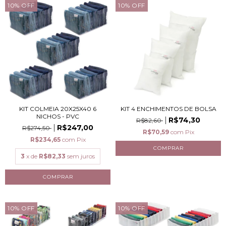
10
%
OFF
10
%
OFF
KIT COLMEIA 20X25X40 6
KIT 4 ENCHIMENTOS DE BOLSA
NICHOS - PVC
R$74,30
R$82,60
R$247,00
R$274,50
R$70,59
com
Pix
R$234,65
com
Pix
3
x de
R$82,33
sem juros
10
%
OFF
10
%
OFF