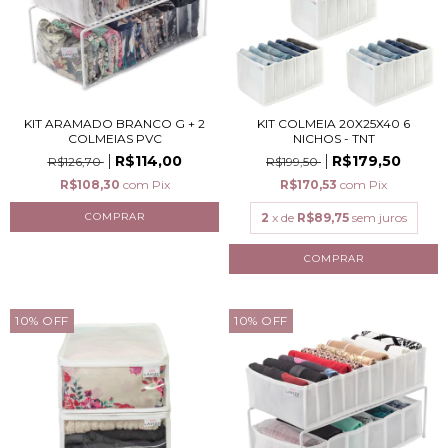
KIT ARAMADO BRANCO G + 2
KIT COLMEIA 20X25X40 6
COLMEIAS PVC
NICHOS - TNT
R$114,00
R$179,50
R$126,70
R$199,50
R$108,30
com
Pix
R$170,53
com
Pix
2
x de
R$89,75
sem juros
10
%
OFF
10
%
OFF