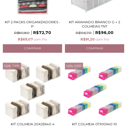
KIT 2 PACKS ORGANIZADORES -
KIT ARAMADO BRANCO G + 2
P
COLMEIAS TNT
R$72,70
R$96,00
R$80,80
R$106,70
R$69,07
com
Pix
R$91,20
com
Pix
10
%
OFF
10
%
OFF
KIT COLMEIA 20X25X40 4
KIT COLMEIA 07X10X40 10