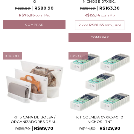
G
NICHOS E 07X15X...
R$80,90
R$163,30
R$89,80
R$181,50
R$76,86
com
Pix
R$155,14
com
Pix
2
x de
R$81,65
sem juros
10
%
OFF
10
%
OFF
KIT 3 CAPA DE BOLSA /
KIT COLMEIA 07X16X40 10
ORGANIZADORES DE M...
NICHOS - TNT
R$89,70
R$129,90
R$99,70
R$144,50