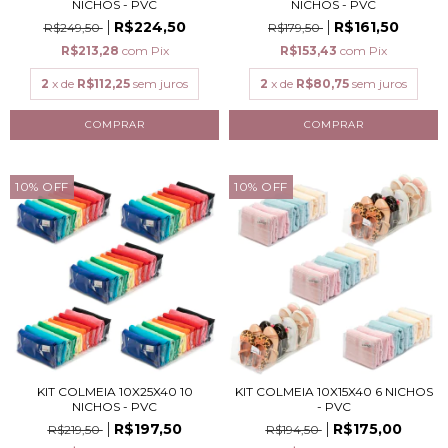
NICHOS - PVC
NICHOS - PVC
R$224,50
R$161,50
R$249,50
R$179,50
R$213,28
com
Pix
R$153,43
com
Pix
2
x de
R$112,25
sem juros
2
x de
R$80,75
sem juros
10
%
OFF
10
%
OFF
KIT COLMEIA 10X25X40 10
KIT COLMEIA 10X15X40 6 NICHOS
NICHOS - PVC
- PVC
R$197,50
R$175,00
R$219,50
R$194,50