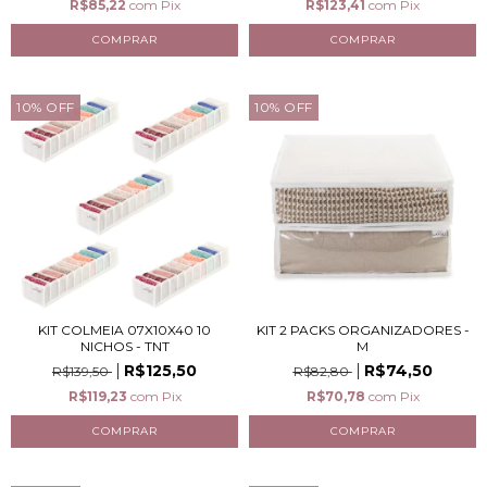
R$85,22
com
Pix
R$123,41
com
Pix
10
%
OFF
10
%
OFF
KIT COLMEIA 07X10X40 10
KIT 2 PACKS ORGANIZADORES -
NICHOS - TNT
M
R$125,50
R$74,50
R$139,50
R$82,80
R$119,23
com
Pix
R$70,78
com
Pix