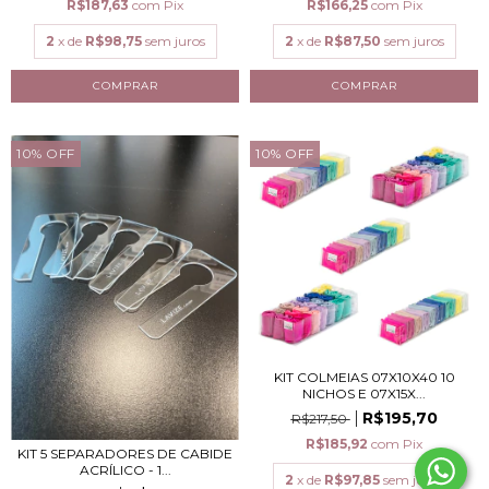
R$187,63
com
Pix
R$166,25
com
Pix
2
x de
R$98,75
sem juros
2
x de
R$87,50
sem juros
10
%
OFF
10
%
OFF
KIT COLMEIAS 07X10X40 10
NICHOS E 07X15X...
R$195,70
R$217,50
R$185,92
com
Pix
KIT 5 SEPARADORES DE CABIDE
ACRÍLICO - 1...
2
x de
R$97,85
sem juros