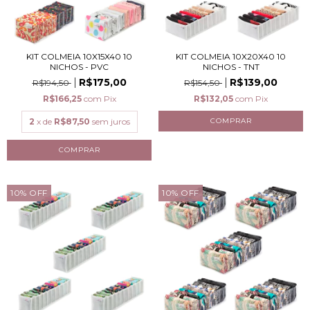
KIT COLMEIA 10X15X40 10
KIT COLMEIA 10X20X40 10
NICHOS - PVC
NICHOS - TNT
R$175,00
R$139,00
R$194,50
R$154,50
R$166,25
com
Pix
R$132,05
com
Pix
2
x de
R$87,50
sem juros
10
%
OFF
10
%
OFF