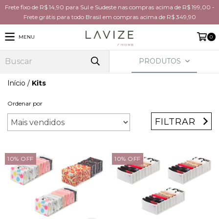
Frete fixo de R$ 14,90 para Sul e Sudeste nas compras acima de R$ 199,00 -
Frete grátis para todo Brasil em compras acima de R$ 349,90
MENU
0
PRODUTOS
Início
/
Kits
Ordenar por
FILTRAR
10
%
OFF
10
%
OFF