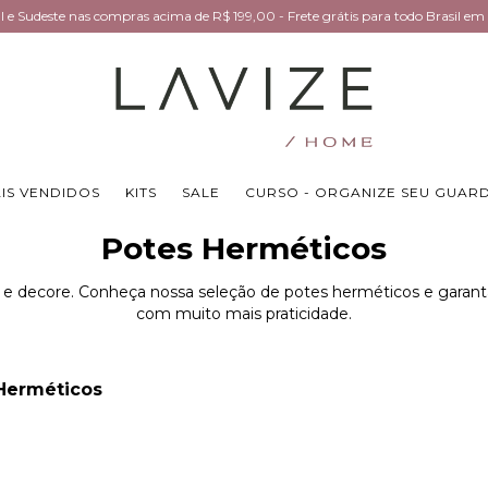
Sul e Sudeste nas compras acima de R$ 199,00 - Frete grátis para todo Brasil 
IS VENDIDOS
KITS
SALE
CURSO - ORGANIZE SEU GUAR
Potes Herméticos
 e decore. Conheça nossa seleção de potes herméticos e garant
com muito mais praticidade.
Herméticos