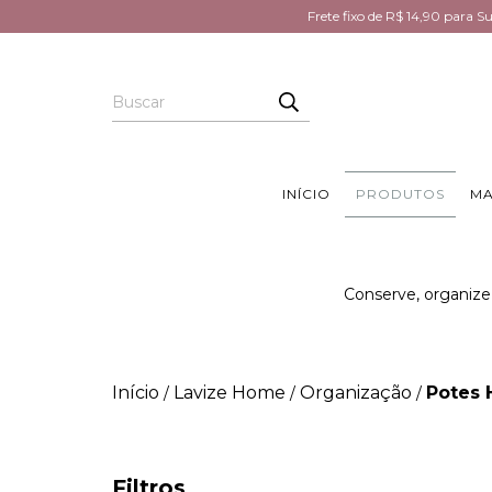
Frete fixo de R$ 14,90 para 
INÍCIO
PRODUTOS
MA
Conserve, organize
Início
Lavize Home
Organização
Potes 
/
/
/
Filtros