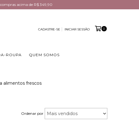
em compras acima de R$ 349,90
0
CADASTRE-SE
INICIAR SESSÃO
DA-ROUPA
QUEM SOMOS
a alimentos frescos
Ordenar por