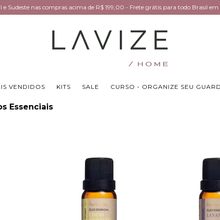
Sul e Sudeste nas compras acima de R$ 199,00 - Frete grátis para todo Brasil 
IS VENDIDOS
KITS
SALE
CURSO - ORGANIZE SEU GUAR
s Essenciais