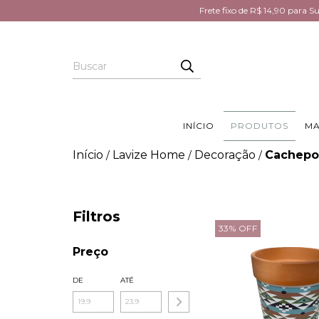
Frete fixo de R$ 14,90 para 
INÍCIO
PRODUTOS
MA
Início
Lavize Home
Decoração
Cachepo
/
/
/
Filtros
33
%
OFF
Preço
DE
ATÉ