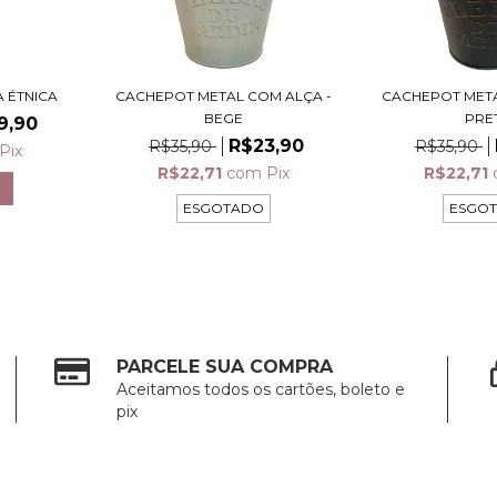
 ÉTNICA
CACHEPOT METAL COM ALÇA -
CACHEPOT META
BEGE
PRE
9,90
R$23,90
R$35,90
R$35,90
Pix
R$22,71
com
Pix
R$22,71
ESGOTADO
ESGO
PARCELE SUA COMPRA
Aceitamos todos os cartões, boleto e
pix