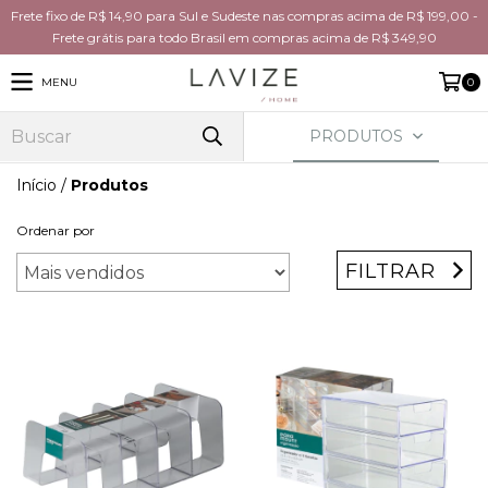
Frete fixo de R$ 14,90 para Sul e Sudeste nas compras acima de R$ 199,00 -
Frete grátis para todo Brasil em compras acima de R$ 349,90
MENU
0
PRODUTOS
Início
/
Produtos
Ordenar por
FILTRAR