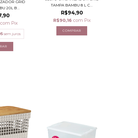
IZADOR GRID
TAMPA BAMBU 8 L C...
U 20L B...
R$94,90
7,90
R$90,16
com
Pix
com
Pix
95
sem juros