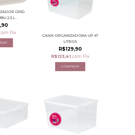
IZADOR GRID
 2,5 L...
,90
com
Pix
CAIXA ORGANIZADORA UP 47
LITROS
R$129,90
R$123,41
com
Pix