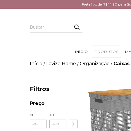
Frete fixo de R$ 14,90 para 
INÍCIO
PRODUTOS
MA
Início
Lavize Home
Organização
Caixas
/
/
/
Filtros
Preço
DE
ATÉ