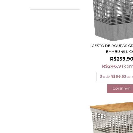
CESTO DE ROUPAS G
BAMBU 49 L CH
R$259,9
R$246,91
co
3
x de
R$86,63
sem