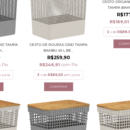
CESTO ORGAN
TAMPA BAMB
R$17
R$169,01
2
x de
R$88,
RID TAMPA
CESTO DE ROUPAS GRID TAMPA
...
BAMBU 49 L BE...
0
R$259,90
m
Pix
R$246,91
com
Pix
 juros
3
x de
R$86,63
sem juros