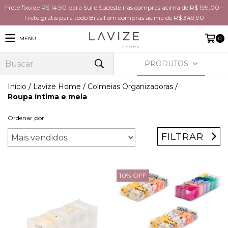
Frete fixo de R$ 14,90 para Sul e Sudeste nas compras acima de R$ 199,00 -
Frete grátis para todo Brasil em compras acima de R$ 349,90
MENU
0
PRODUTOS
Início
/
Lavize Home
/
Colmeias Organizadoras
/
Roupa íntima e meia
Ordenar por
FILTRAR
10
%
OFF