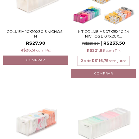
COLMEIA 10X10X30 6 NICHOS -
KIT COLMEIAS 07X15X40 24
TNT
NICHOS E 07X20X...
R$27,90
R$233,50
R$259,50
R$26,51
com
Pix
R$221,83
com
Pix
2
x de
R$116,75
sem juros